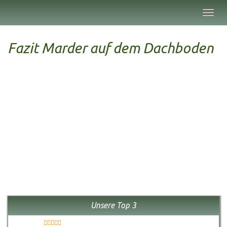
Skip
Toggl
to
navig
main
content
Fazit Marder auf dem Dachboden
Unsere Top 3