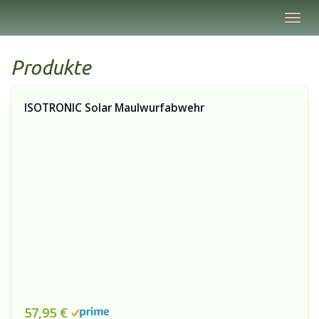
Skip
Toggl
to
navig
main
content
Produkte
ISOTRONIC Solar Maulwurfabwehr
57,95 €