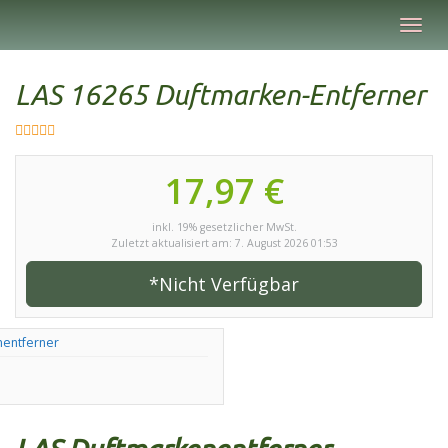
Skip
Toggl
to
navig
main
content
LAS 16265 Duftmarken-Entferner
17,97 €
inkl. 19% gesetzlicher MwSt.
Zuletzt aktualisiert am: 7. August 2026 01:53
*Nicht Verfügbar
nentferner