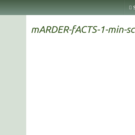
Skip
S
to
main
content
mARDER-fACTS-1-min-sc