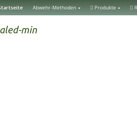
tartseite
Abwehr-Methoden
Produkte
R
aled-min