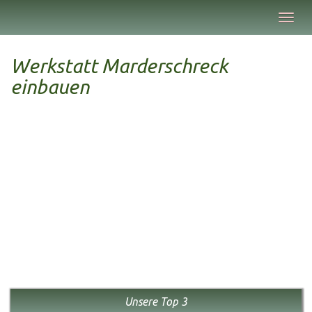
Skip
Toggl
to
navig
main
content
Werkstatt Marderschreck
einbauen
Unsere Top 3