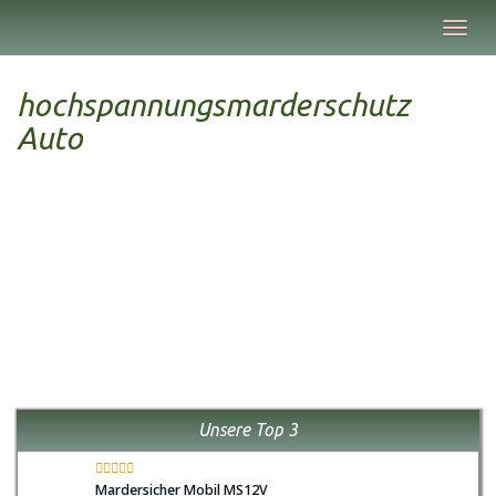
Skip
Toggl
to
navig
main
content
hochspannungsmarderschutz
Auto
Unsere Top 3
Mardersicher Mobil MS12V