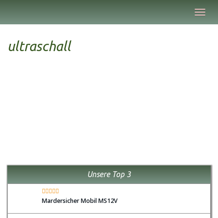
Skip
Toggl
to
navig
main
content
ultraschall
Unsere Top 3
Mardersicher Mobil MS12V