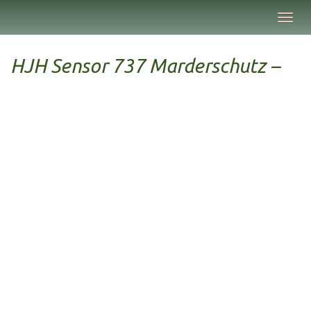
Skip
Toggl
to
navig
main
content
HJH Sensor 737 Marderschutz –