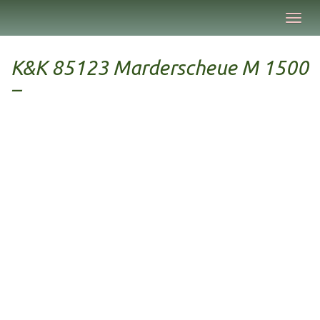
Skip
Toggl
to
navig
main
content
K&K 85123 Marderscheue M 1500
–