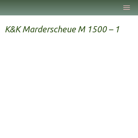
Skip
Toggl
to
navig
main
content
K&K Marderscheue M 1500 – 1