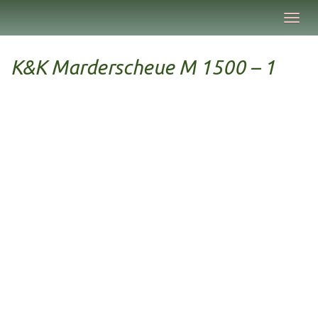
Skip
Toggl
to
navig
main
content
K&K Marderscheue M 1500 – 1