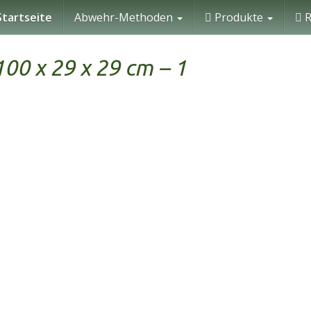
tartseite
Abwehr-Methoden
Produkte
R
00 x 29 x 29 cm – 1