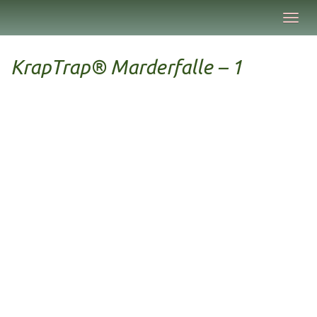
Skip
Toggl
to
navig
main
content
KrapTrap® Marderfalle – 1