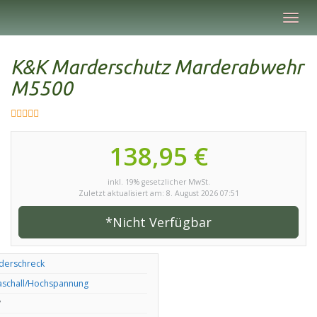
Skip
Toggl
to
navig
main
content
K&K Marderschutz Marderabwehr
M5500
138,95 €
inkl. 19% gesetzlicher MwSt.
Zuletzt aktualisiert am: 8. August 2026 07:51
*Nicht Verfügbar
derschreck
aschall/Hochspannung
°