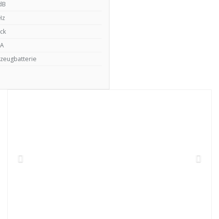
dB
Hz
ck
A
zeugbatterie