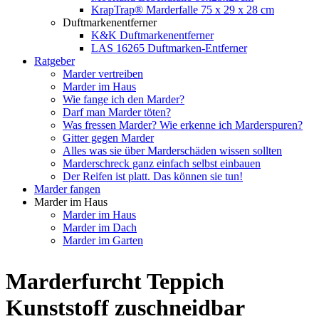
KrapTrap® Marderfalle 75 x 29 x 28 cm
Duftmarkenentferner
K&K Duftmarkenentferner
LAS 16265 Duftmarken-Entferner
Ratgeber
Marder vertreiben
Marder im Haus
Wie fange ich den Marder?
Darf man Marder töten?
Was fressen Marder? Wie erkenne ich Marderspuren?
Gitter gegen Marder
Alles was sie über Marderschäden wissen sollten
Marderschreck ganz einfach selbst einbauen
Der Reifen ist platt. Das können sie tun!
Marder fangen
Marder im Haus
Marder im Haus
Marder im Dach
Marder im Garten
Marderfurcht Teppich
Kunststoff zuschneidbar